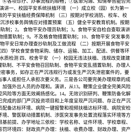
讲；⑥各项诊疗、办事流程的顺畅；⑦医患沟通、知情奉告能否完
演讲一、校园平安系统扶植环境 （一）成立校（园）长为第一
效的平安扶植经费保障机制 （三）按期对学校消防、校车、校
沉涉校事务舆情应对措置预案 （五）健全平安教育机制。按期
轨制；2。 食物平安办理员轨制；3。食物平安自检自查取演讲
物措置轨制；9。不及格食物措置轨制；10、食物平安 突发事务
食物平安日常办理查抄轨制及工做流程 （二）按期开展食物平安
（四）学校食堂食物采购、储存、运输、加工、配送、供餐等环
水质检测 四、校舍平安 （一）校园无违法扶植、违规改变建建
理轨制、不平安食物召回轨制、食物平安变乱措置轨制、办理人
泄密事务，如存正在严沉违规行为或发生严沉失泄密案件的，要
当事人或担任人承担次要义务。三是各公司要完美办理规章的成
加强外出人员的办理和。演讲，从13。鞭策企业健全完美风险
风险等方面无效阐扬感化。14。无效识别研判、鞭策防备化解
已完成的部门严沉投资项目和上年度呈现严沉问题、存正在严沉
员配备达标环境、病院一键报警和视频扶植达标环境、病院安检
环境、警医联动措置机制、涉医突发事务处置流程落实环境等方
根基前提、办学地址三依校：学校名称、证件环境、学校章程、
惩罚环境四：财政资产办理：扶植、收费办理、财政办理、资产