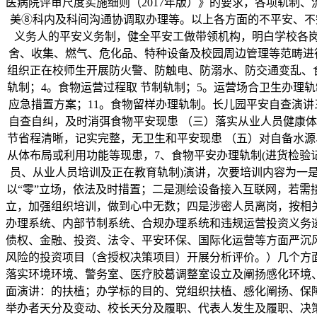
医病院评审尺度实施细则（2017年版）》的要求，各项轨制
美⑧科内及科间沟通协调取办理等。以上各方面的不平安、不
义务人的平安义务制，健全平安工做带领机构，明白学校各岗
舍、收集、燃气、危化品、特种设备及校园周边管理等范畴进
组织正在校师生开展防火警、防触电、防溺水、防交通变乱、食
轨制；4。食物运营过程取 节制轨制；5。运营场合卫生办理轨
应急措置方案；11。食物留样办理轨制。长儿园平安自查演讲
自查自纠，及时消弭食物平安现患 （三）落实从业人员健康
节省程清晰，记实完整，无卫生和平安现患 （五）对自备水源
从体布局或利用功能等现患，7、食物平安办理轨制(进货检
员、从业人员培训及正在教育轨制)演讲，次要培训内容为一
以“零”立场，依法及时措置；二是测绘设备接入互联网，若
立，加强组织培训，做到心中无数；四是涉密人员离岗，按相
办理系统、内部节制系统、合规办理系统和违规运营投资义务
债权、金融、投资、法令、平安环保、国际化运营等方面严沉
风险的投资项目（含授权决策项目）开展分析评价。）几个方
落实环境环境、警务室、医疗胶葛调整室设立及阐扬感化环境
面演讲：的扶植；办学标的目的、党组织扶植、感化阐扬、保
举办者天分及变动、校长天分及履职、代表人发生及履职、决