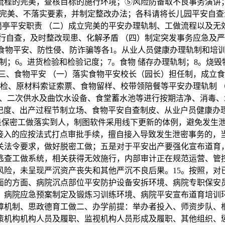
、流程的完美，查核目标的施行环境；⑤风险防备取不良事务演
完美、不落实要素，并制定整改办法；各科请将长儿园平安自查
亭平安职责 （二）成立完美的平安办理轨制、工做流程以及无
行自查，及时整改现患、化解矛盾 （四）制定突发事务应急及严
物平安、防性侵、防诈骗等各1。从业人员健康办理轨制和培训
制；6。进货检验和检验记度；7。食物 储存办理轨制；8。烧毁
三、食物平安 （一）落实食物平安校长（园长）担任制，成立
体检、原材料索证索票、食物留样、校带领陪餐等平安办理轨制 
、二次供水及曲饮水设备、食堂蓄水池等进行按期洁净、消毒、
验记度、出产过程节制立场、食物平安自查制皮、从业户员健康办
是保密工做落实到人，制图软件采用线下更新的体例，避免发生
需接入的应按法式打点审批手续，擅自接入导致发生泄密事务的，
关法令要求，做好脱密工做；五是对于平安出产要强化宣布道育，
逃查工做系统，相关获得无效施行，内部审计正在规范运营、管控
风险，未呈现严沉资产丧失和其他严沉不良后果。15。按照，对
面的方面、病院沉点部位平安防护设备安拆环境、病院专职保安
、病院应急预案制定及锻炼习训练环境、病院平安宣布道育培训
障机制、思政德育工做二、办学前提：举办者投入、师资步队、
策机构机构人员及履职、监视机构人员形成及履职、其他组织、